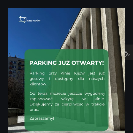
KUP BILET
O NAS
Otwórz pasek narzędzi
POLECAMY
REPERTUAR
WYDARZENIA
CENNIK
O NAS
MOJE E-KINO