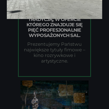
KINO KIJÓW TO
NOWOCZESNE KINO Z
BOGATĄ, WIELOLETNIĄ
TRADYCJĄ,
W OFERCIE
KTÓREGO ZNAJDUJE SIĘ
PIĘĆ PROFESJONALNIE
WYPOSAŻONYCH SAL.
Prezentujemy Państwu
największe tytuły fimowe –
kino rozrywkowe i
artystyczne.