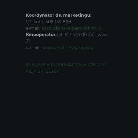
Koordynator ds. marketingu:
tel. kom. 508 139 868
e-mail:
e.labudzinska@apollofilm.pl
Kinooperator:
tel. 12 / 433 00 33 – wew.
21
e-mail:
kinooperatorzy@kijow.pl
KLAUZULA INFORMACYJNA APOLLO
FILM SP. Z.O.O.