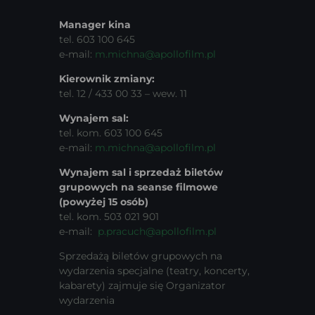
Manager kina
tel. 603 100 645
e-mail:
m.michna@apollofilm.pl
Kierownik zmiany:
tel. 12 / 433 00 33 – wew. 11
Wynajem sal:
tel. kom. 603 100 645
e-mail:
m.michna@apollofilm.pl
Wynajem sal i sprzedaż biletów
grupowych na seanse filmowe
(powyżej 15 osób)
tel. kom. 503 021 901
e-mail:
p.pracuch@apollofilm.pl
Sprzedażą biletów grupowych na
wydarzenia specjalne (teatry, koncerty,
kabarety) zajmuje się Organizator
wydarzenia