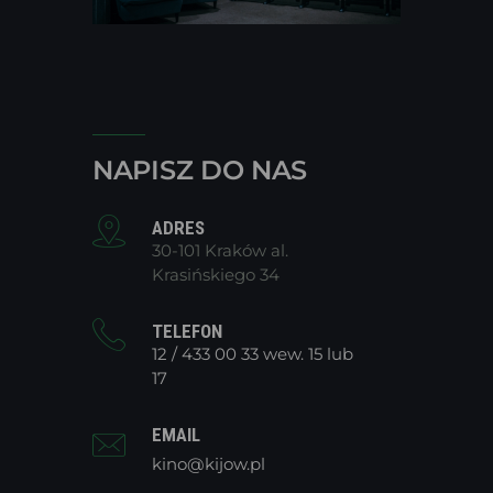
NAPISZ DO NAS
ADRES
30-101 Kraków al.
Krasińskiego 34
TELEFON
12 / 433 00 33 wew. 15 lub
17
EMAIL
kino@kijow.pl