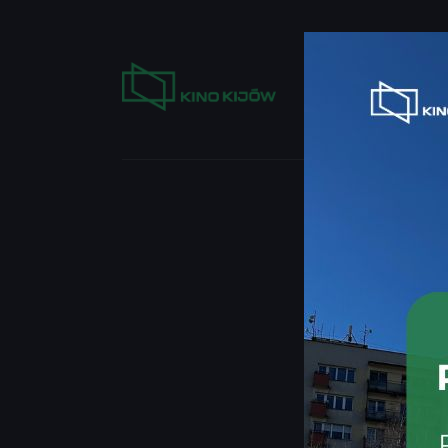
KUP BILET
PO