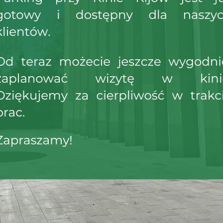
WAKACYJNE 
DLA DZIECI |
WAKACJE
CZYTAJ WIĘCEJ