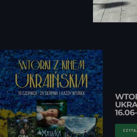
WTOR
UKRA
16.06
CZYTA