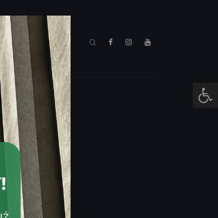
S
MOJE E-KINO
Otwórz pasek narzędzi