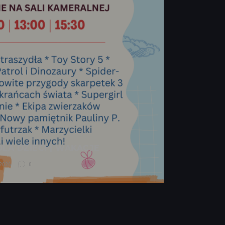
LA DZIECI | WAKACJE
2026
0