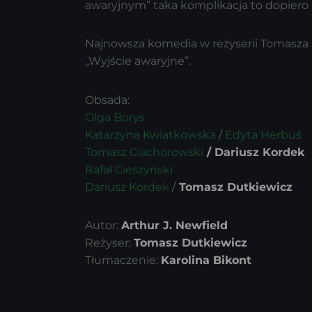
awaryjnym” taka komplikacja to dopiero
Najnowsza komedia w reżyserii Tomasza D
„Wyjście awaryjne”.
Obsada:
Olga Borys
Katarzyna Kwiatkowska
/
Edyta Herbuś
Tomasz Ciachorowski
/ Dariusz Kordek
Rafał Cieszyński
Dariusz Kordek
/
Tomasz Dutkiewicz
Autor:
Arthur J. Newfield
Reżyser:
Tomasz Dutkiewicz
Tłumaczenie:
Karolina Bikont