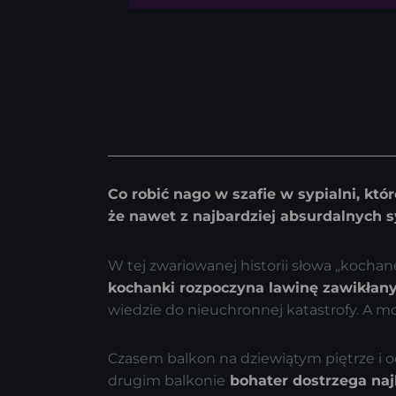
Co robić nago w szafie w sypialni, któ
że nawet z najbardziej absurdalnych sy
W tej zwariowanej historii słowa „kocha
kochanki rozpoczyna lawinę zawikła
wiedzie do nieuchronnej katastrofy. A 
Czasem balkon na dziewiątym piętrze i 
drugim balkonie
bohater dostrzega najb