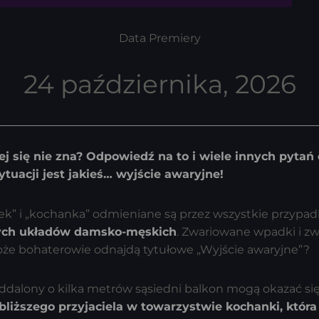
Data Premiery
24 października, 2026
rej się nie zna? Odpowiedź na to i wiele innych pyta
tuacji jest jakieś… wyjście awaryjne!
nek” i „kochanka” odmieniane są przez wszystkie przypad
nych układów damsko-męskich
. Zwariowane wpadki i zwr
może bohaterowie odnajdą tytułowe „Wyjście awaryjne”?
oddalony o kilka metrów sąsiedni balkon mogą okazać s
liższego przyjaciela w towarzystwie kochanki, która