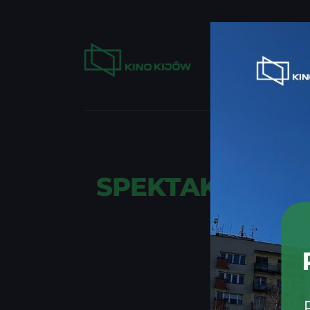
KUP BILET
PO
SPEKTAKL „ W
W DOB