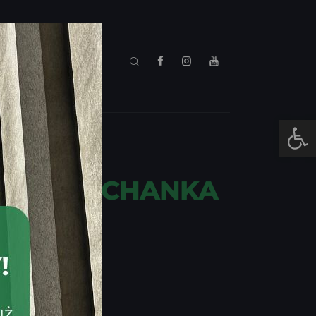
S
MOJE E-KINO
Otwórz pasek narzędzi
DDAM KOCHANKA
ERNIKA